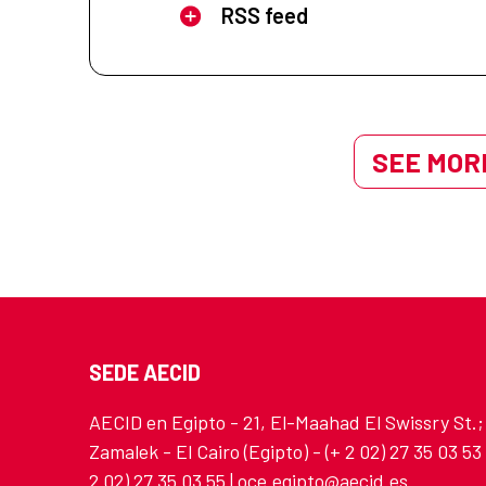
RSS feed
SEE MORE
SEDE AECID
AECID en Egipto - 21, El-Maahad El Swissry St.;
Zamalek - El Cairo (Egipto) - (+ 2 02) 27 35 03 53 |
2 02) 27 35 03 55 | oce.egipto@aecid.es