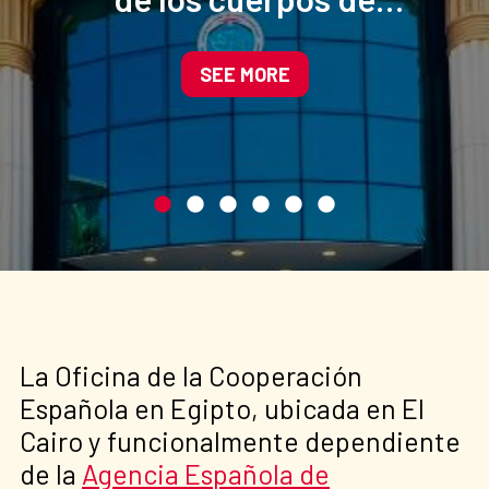
seguridad egipcio apoyado
por el Ministerio de Interior
SEE MORE
de España
La Oficina de la Cooperación
Española en Egipto, ubicada en El
Cairo y funcionalmente dependiente
de la
Agencia Española de