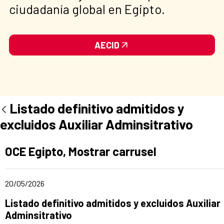
ciudadanía global en Egipto.
AECID
Listado definitivo admitidos y
excluidos Auxiliar Adminsitrativo
Ad section:
OCE Egipto, Mostrar carrusel
Date of publication of the news item
20/05/2026
Title of the announcement:
Listado definitivo admitidos y excluidos Auxiliar
Adminsitrativo