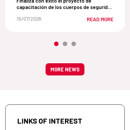
ios para víctimas de violencia de género de la Cooperac
Finaliza con éxito el proyecto de capacitación de
Finaliza con éxito el proyecto de
capacitación de los cuerpos de seguridad
egipcios apoyados por el Ministerio del
Date of the news::
15/07/2026
READ MORE
Interior de España
MORE NEWS
LINKS OF INTEREST