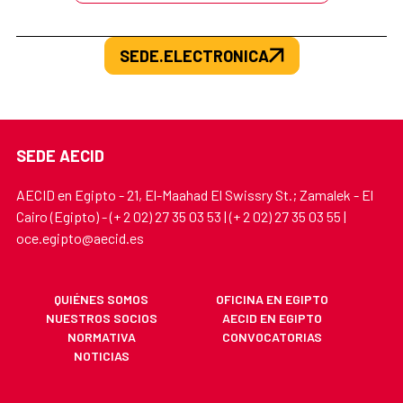
SEDE.ELECTRONICA
SEDE AECID
AECID en Egipto - 21, El-Maahad El Swissry St.; Zamalek - El
Cairo (Egipto) - (+ 2 02) 27 35 03 53 | (+ 2 02) 27 35 03 55 |
oce.egipto@aecid.es
QUIÉNES SOMOS
OFICINA EN EGIPTO
NUESTROS SOCIOS
AECID EN EGIPTO
NORMATIVA
CONVOCATORIAS
NOTICIAS