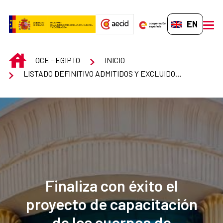
Skip to Main Content
EN-GB
men
INICIO
OCE - EGIPTO
INICIO
LISTADO DEFINITIVO ADMITIDOS Y EXCLUIDOS AUXILIAR ADMINSITRATIVO
Finaliza con éxito el
proyecto de capacitación
de los cuerpos de