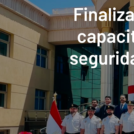
Finaliz
capaci
segurid
Ministe