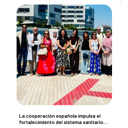
ación de los cuerpos de seguridad egipcios apoyados por 
La cooperación española impulsa el fortalecimien
La cooperación española impulsa el
fortalecimiento del sistema sanitario