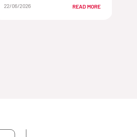
género de la Cooperación Española con
Date of the news::
22/06/2026
READ MORE
FNUAP