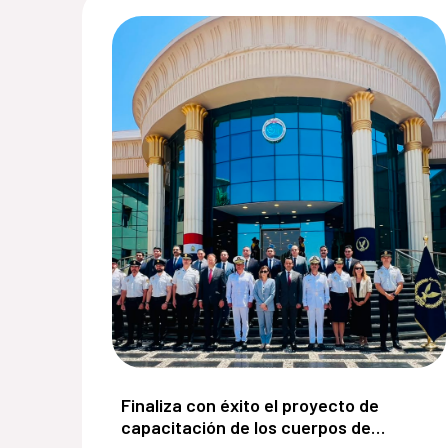
Finaliza con éxito el proyecto de capacit
Finaliza con éxito el proyecto de
capacitación de los cuerpos de