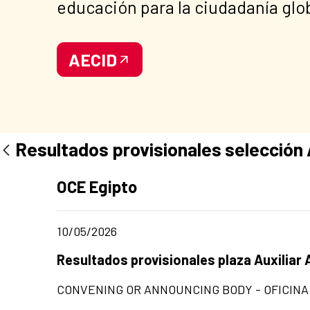
educación para la ciudadanía glo
AECID
Resultados provisionales selección A
Ad section:
OCE Egipto
Date of publication of the news item
10/05/2026
Title of the announcement:
Resultados provisionales plaza Auxiliar 
CONVENING OR ANNOUNCING BODY - OFICINA