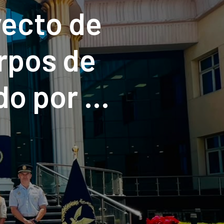
yecto de
rpos de
o por el
e España