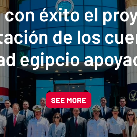
a con éxito el pro
tación de los cue
ad egipcio apoyad
rio de Interior d
SEE MORE