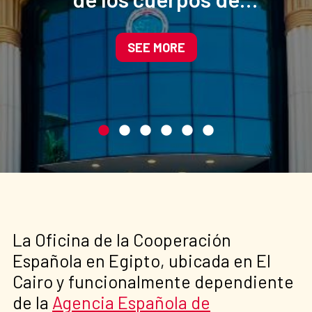
seguridad egipcio apoyado
por el Ministerio de Interior
SEE MORE
de España
La Oficina de la Cooperación
Española en Egipto, ubicada en El
Cairo y funcionalmente dependiente
de la
Agencia Española de