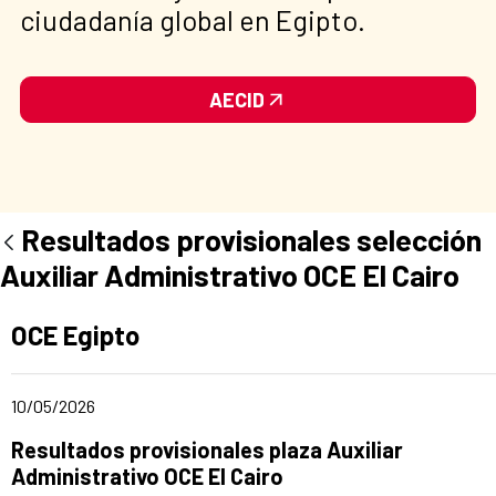
ciudadanía global en Egipto.
AECID
Resultados provisionales selección
Auxiliar Administrativo OCE El Cairo
Ad section:
OCE Egipto
Date of publication of the news item
10/05/2026
Title of the announcement:
Resultados provisionales plaza Auxiliar
Administrativo OCE El Cairo