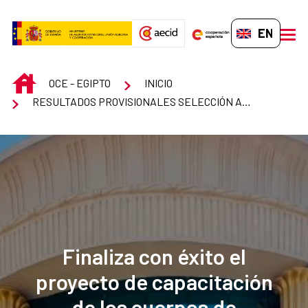
Skip to Main Content
EN-GB
men
INICIO
OCE - EGIPTO
INICIO
RESULTADOS PROVISIONALES SELECCIÓN AUXILIAR ADMINISTRATIVO OCE EL CAIRO
Finaliza con éxito el
proyecto de capacitación
de los cuerpos de