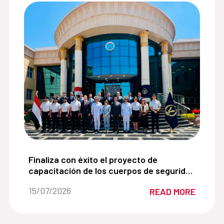
ios para víctimas de violencia de género de la Cooperac
Finaliza con éxito el proyecto de capacitación de
Finaliza con éxito el proyecto de
capacitación de los cuerpos de seguridad
egipcios apoyados por el Ministerio del
Date of the news::
15/07/2026
READ MORE
Interior de España