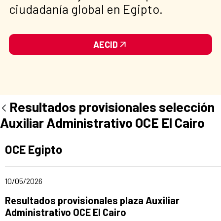
ciudadanía global en Egipto.
AECID
Resultados provisionales selección
Auxiliar Administrativo OCE El Cairo
Ad section:
OCE Egipto
Date of publication of the news item
10/05/2026
Title of the announcement:
Resultados provisionales plaza Auxiliar
Administrativo OCE El Cairo