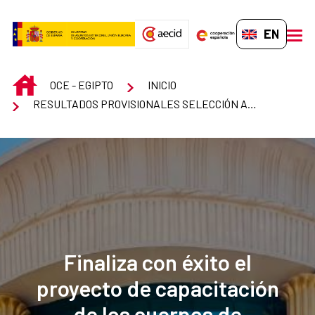
Skip to Main Content
EN-GB
men
INICIO
OCE - EGIPTO
INICIO
RESULTADOS PROVISIONALES SELECCIÓN AUXILIAR ADMINISTRATIVO OCE EL CAIRO
Finaliza con éxito el
proyecto de capacitación
de los cuerpos de