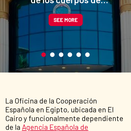
seguridad egipcio apoyado
por el Ministerio de Interior
SEE MORE
de España
La Oficina de la Cooperación
Española en Egipto, ubicada en El
Cairo y funcionalmente dependiente
de la
Agencia Española de