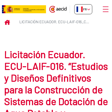
Saut au contenu principal
Ouvri
FR-FR
Licitación Ecuador. ECU-LAIF-0
INICIO
LICITACIÓN ECUADOR. ECU-LAIF-016_CONSULTORIA
Licitación Ecuador.
ECU-LAIF-016. “Estudios
y Diseños Definitivos
para la Construcción de
Sistemas de Dotación de