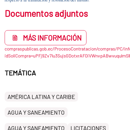
Documentos adjuntos
MÁS INFORMACIÓN
compraspublicas.gob.ec/ProcesoContratacion/compras/PC/in
idSoliCompra=uPFj9Zv7Iu3SujsGDotxrAF0iVWnvpABwvuqulmS
TEMÁTICA
AMÉRICA LATINA Y CARIBE
AGUA Y SANEAMIENTO
AGUA Y SANEAMIENTO
LICITACIONES