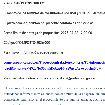
- DEL CANTÓN PORTOVIEJO”.
El monto de los servicios de consultoría es de USD $ 170.865,20 más el
El plazo para la ejecución del presente contrato es de 120 días.
Fecha límite de entrega de propuestas: 2026-04-23 12:00:00
Código: CPC-MPORTO-2026-001
Para mayor información, puede consultar:
compraspublicas.gob.ec/ProcesoContratacion/compras/PC/informaci
idSoliCompra=uPFj9Zv7Iu3SujsGDotxrAF0iVWnvpABwvuqulmSlbM
Para más información remítase a: jose.alava@portoviejo.gob.ec
El contenido de este anuncio tiene carácter meramente informativo, con el 
ciudadanos información relacionada con el ámbito de la cooperación, si
competente para resolver el procedimiento que aquí se anuncia, asuma ni
respecto a la tramitación y resolución del mismo.