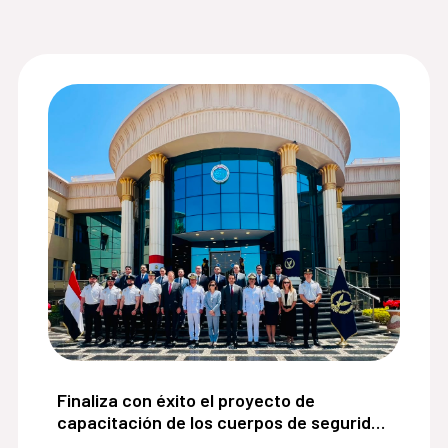
ios para víctimas de violencia de género de la Cooperac
Finaliza con éxito el proyecto de capacitación de
Finaliza con éxito el proyecto de
capacitación de los cuerpos de seguridad
egipcios apoyados por el Ministerio del