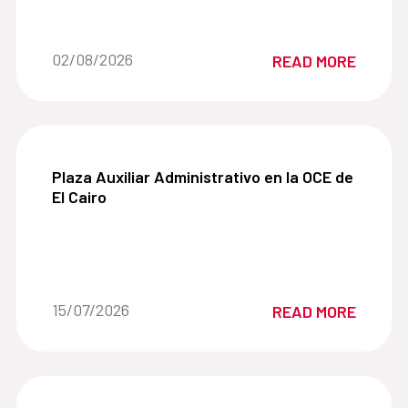
Date of the news::
02/08/2026
READ MORE
Plaza Auxiliar Administrativo en la OCE de El Cair
Plaza Auxiliar Administrativo en la OCE de
El Cairo
Date of the news::
15/07/2026
READ MORE