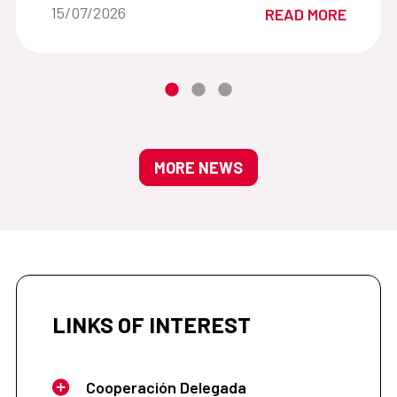
Date of the news::
15/07/2026
READ MORE
Interior de España
MORE NEWS
LINKS OF INTEREST
Cooperación Delegada