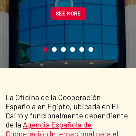
seguridad egipcio apoyado
por el Ministerio de Interior
SEE MORE
de España
La Oficina de la Cooperación
Española en Egipto, ubicada en El
Cairo y funcionalmente dependiente
de la
Agencia Española de
Cooperación Internacional para el