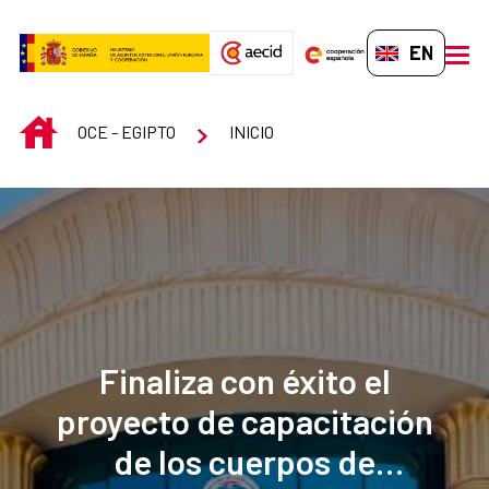
Skip to Main Content
EN-GB
men
INICIO
OCE - EGIPTO
INICIO
Finaliza con éxito el
proyecto de capacitación
de los cuerpos de