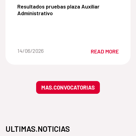
Resultados pruebas plaza Auxiliar Administrativo
Resultados pruebas plaza Auxiliar
Administrativo
Date of the news::
14/06/2026
READ MORE
MAS.CONVOCATORIAS
ULTIMAS.NOTICIAS