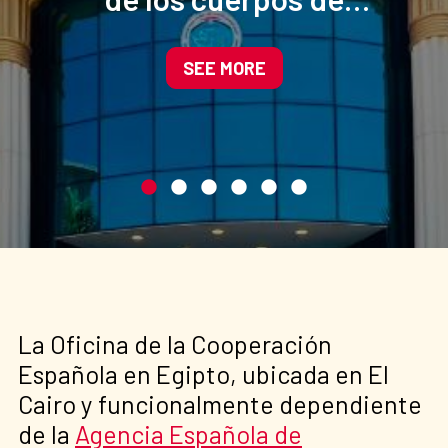
seguridad egipcio apoyado
por el Ministerio de Interior
SEE MORE
de España
La Oficina de la Cooperación
Española en Egipto, ubicada en El
Cairo y funcionalmente dependiente
de la
Agencia Española de