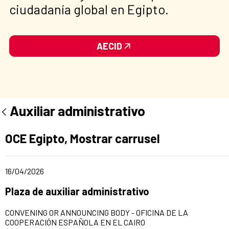
ciudadanía global en Egipto.
AECID
Auxiliar administrativo
Ad section:
OCE Egipto, Mostrar carrusel
Date of publication of the news item
16/04/2026
Title of the announcement:
Plaza de auxiliar administrativo
CONVENING OR ANNOUNCING BODY - OFICINA DE LA
COOPERACIÓN ESPAÑOLA EN EL CAIRO