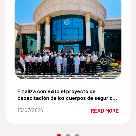
ios para víctimas de violencia de género de la Cooperac
Finaliza con éxito el proyecto de capacitación de
Finaliza con éxito el proyecto de
capacitación de los cuerpos de seguridad
egipcios apoyados por el Ministerio del
Date of the news::
15/07/2026
READ MORE
Interior de España