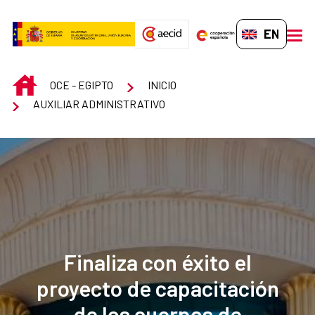
Skip to Main Content
EN-GB
men
INICIO
OCE - EGIPTO
INICIO
AUXILIAR ADMINISTRATIVO
Finaliza con éxito el
proyecto de capacitación
de los cuerpos de