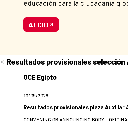
educación para la ciudadanía glo
AECID
Resultados provisionales selección A
Ad section:
OCE Egipto
Date of publication of the news item
10/05/2026
Title of the announcement:
Resultados provisionales plaza Auxiliar 
CONVENING OR ANNOUNCING BODY - OFICINA