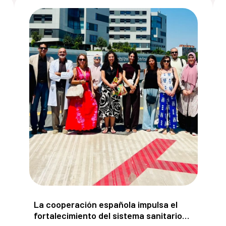
ación de los cuerpos de seguridad egipcios apoyados por 
La cooperación española impulsa el fortalecimien
La cooperación española impulsa el
fortalecimiento del sistema sanitario