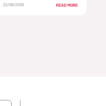
género de la Cooperación Española con
Date of the news::
22/06/2026
READ MORE
FNUAP