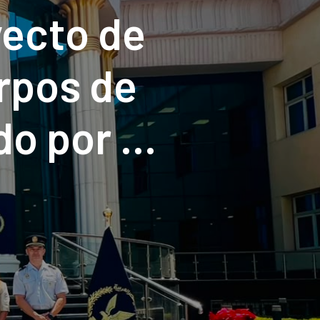
yecto de
rpos de
o por el
e España