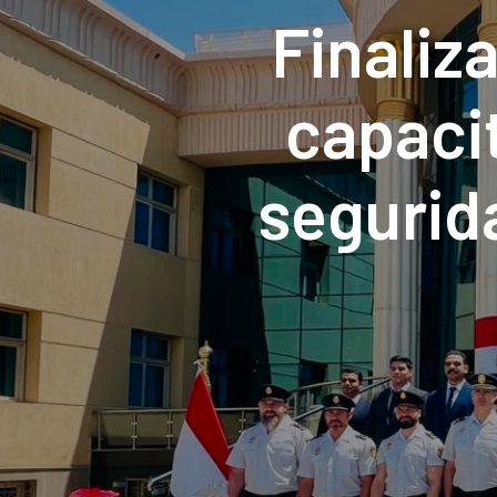
Finaliz
capaci
segurid
Ministe