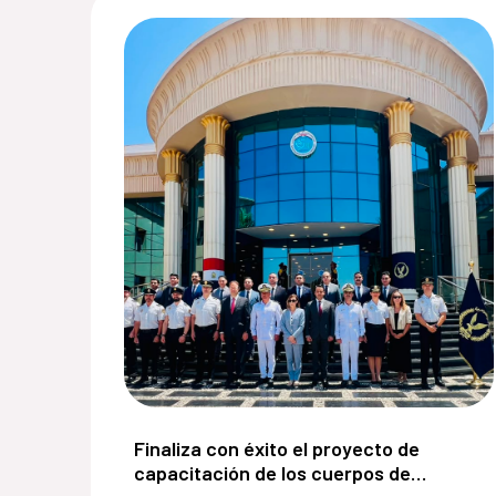
Finaliza con éxito el proyecto de capacit
Finaliza con éxito el proyecto de
capacitación de los cuerpos de