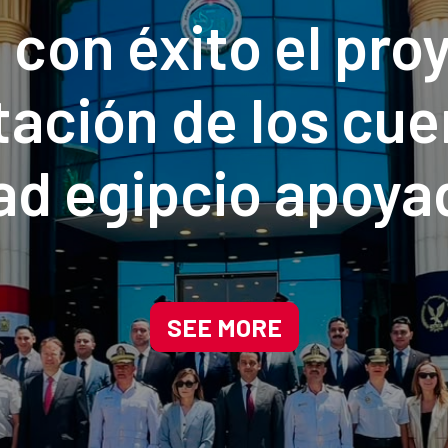
a con éxito el pro
tación de los cue
ad egipcio apoyad
rio de Interior d
SEE MORE