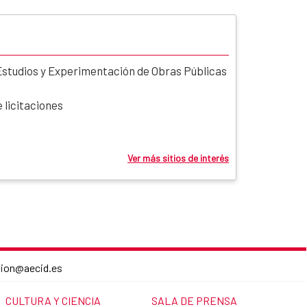
Estudios y Experimentación de Obras Públicas
 licitaciones
Ver más sitios de interés
cion@aecid.es
LINK TO THE WEBSITE:
LINK TO THE WEBSITE:
CULTURA Y CIENCIA
SALA DE PRENSA