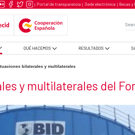
aterales - AECID -FCAS
Portal de transparencia
Sede electrónica
Becas y 
|
|
|
Se
QUÉ HACEMOS
RESULTADOS
S
tuaciones bilaterales y multilaterales
les y multilaterales del F