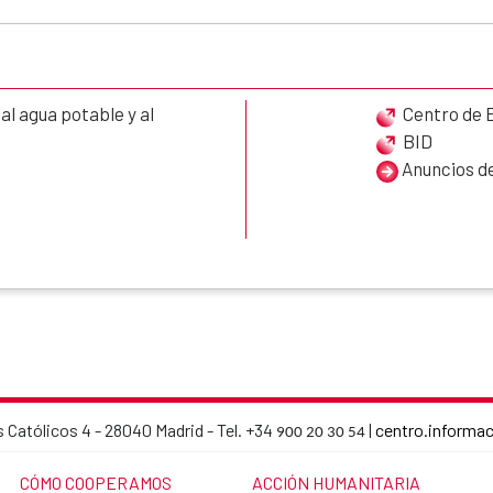
l agua potable y al
Centro de 
BID
Anuncios de
 Católicos 4 - 28040 Madrid - Tel. +34
|
centro.informa
900 20 30 54
AECID contact details
LINK TO THE WEBSITE:
LINK TO THE WEBSITE:
CÓMO COOPERAMOS
ACCIÓN HUMANITARIA