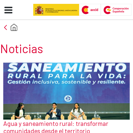
Noticias - AECID -FCAS
Skip to Main Content
Noticias
Agua y saneamiento rural: transformar
comunidades desde el territorio