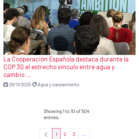
La Cooperación Española destaca durante la
COP 30 el estrecho vínculo entre agua y
cambio ...
28/11/2025
Agua y saneamiento
Showing 1 to 10 of 504
entries.
1
2
3
...
Page
Page
Page
Intermediate Pages Use TA