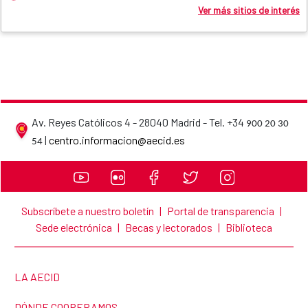
Ver más sitios de interés
Av. Reyes Católicos 4 - 28040 Madrid - Tel. +34
900 20 30
AECID contact details
|
centro.informacion@aecid.es
54
Subscríbete a nuestro boletín
|
Portal de transparencia
|
Sede electrónica
|
Becas y lectorados
|
Biblioteca
LINK TO THE WEBSITE:
LA AECID
LINK TO THE WEBSITE:
DÓNDE COOPERAMOS