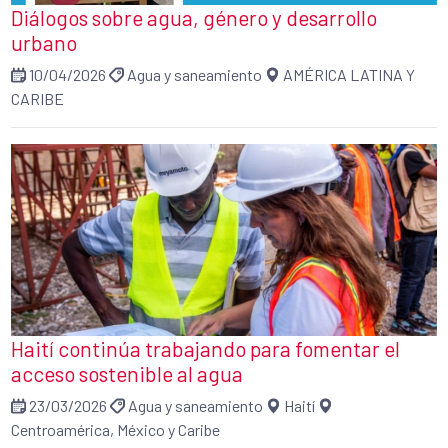
Diálogos sobre agua, género y desarrollo
urbano
10/04/2026
Agua y saneamiento
AMÉRICA LATINA Y
CARIBE
Haití continúa trabajando para fomentar el
acceso sostenible al agua
23/03/2026
Agua y saneamiento
Haití
Centroamérica, México y Caribe