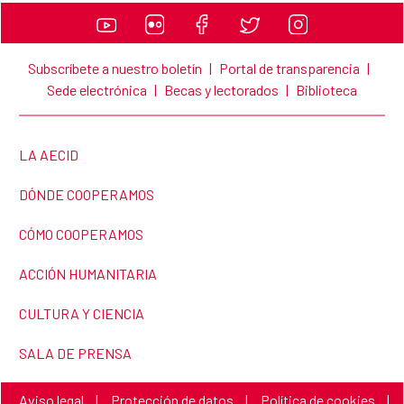
Subscríbete a nuestro boletín
|
Portal de transparencia
|
Sede electrónica
|
Becas y lectorados
|
Biblioteca
LINK TO THE WEBSITE:
LA AECID
LINK TO THE WEBSITE:
DÓNDE COOPERAMOS
LINK TO THE WEBSITE:
CÓMO COOPERAMOS
LINK TO THE WEBSITE:
ACCIÓN HUMANITARIA
LINK TO THE WEBSITE:
CULTURA Y CIENCIA
LINK TO THE WEBSITE:
SALA DE PRENSA
Link to the website:
Link to the website:
Link to the website:
Aviso legal
|
Protección de datos
|
Política de cookies
|