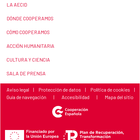
LINK TO THE WEBSITE:
LA AECID
LINK TO THE WEBSITE:
DÓNDE COOPERAMOS
LINK TO THE WEBSITE:
CÓMO COOPERAMOS
LINK TO THE WEBSITE:
ACCIÓN HUMANITARIA
LINK TO THE WEBSITE:
CULTURA Y CIENCIA
LINK TO THE WEBSITE:
SALA DE PRENSA
Link to the website:
Link to the website:
Link to the website:
Aviso legal
|
Protección de datos
|
Política de cookies
|
Link to the website:
Link to the website:
Link to the webs
Guía de navegación
|
Accesibilidad
|
Mapa del sitio
Financiado por la Unión Europea NextGenerationEU
Plan de Recuperación, Transformación y Resiliencia