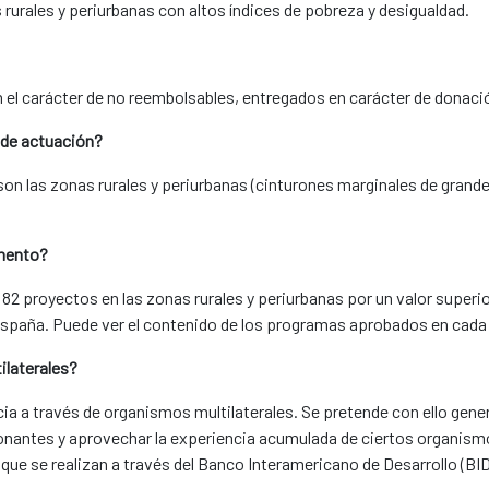
 rurales y periurbanas con altos índices de pobreza y desigualdad.
 el carácter de no reembolsables, entregados en carácter de donaci
s de actuación?
son las zonas rurales y periurbanas (cinturones marginales de grand
omento?
82 proyectos en las zonas rurales y periurbanas por un valor superior
España. Puede ver el contenido de los programas aprobados en cada 
ilaterales?
ia a través de organismos multilaterales. Se pretende con ello gene
onantes y aprovechar la experiencia acumulada de ciertos organism
e se realizan a través del Banco Interamericano de Desarrollo (BID