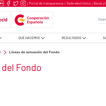
 AECID -FCAS
Portal de transparencia
Sede electrónica
Becas y 
|
|
|
Se
QUÉ HACEMOS
RESULTADOS
S
Q
Líneas de actuación del Fondo
l Fondo ​​​​