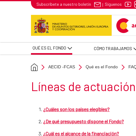
Líneas de actuación del Fondo -
Síguenos
Subscríbete a nuestro boletín
|
Skip to Main Content
QUÉ ES EL FONDO
CÓMO TRABAJAMOS
AECID -FCAS
Qué es el Fondo
FA
Section title
Líneas de actuación de
¿Cuáles son los países elegibles?
¿De qué presupuesto dispone el Fondo?
¿Cuál es el alcance de la financiación?