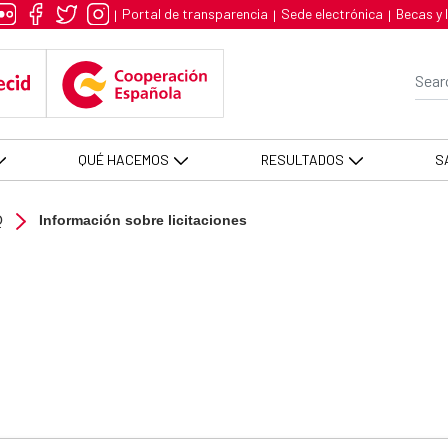
- AECID -FCAS
Portal de transparencia
Sede electrónica
Becas y 
|
|
|
Se
QUÉ HACEMOS
RESULTADOS
S
Q
Información sobre licitaciones