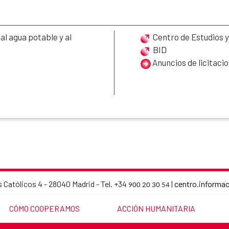
l agua potable y al
Centro de Estudios 
BID
Anuncios de licitaci
 Católicos 4 - 28040 Madrid - Tel. +34
|
centro.informa
900 20 30 54
AECID contact details
LINK TO THE WEBSITE:
LINK TO THE WEBSITE:
CÓMO COOPERAMOS
ACCIÓN HUMANITARIA