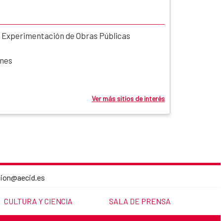
y Experimentación de Obras Públicas
ones
Ver más sitios de interés
cion@aecid.es
LINK TO THE WEBSITE:
LINK TO THE WEBSITE:
CULTURA Y CIENCIA
SALA DE PRENSA