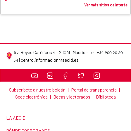
Ver más sitios de interés
Av. Reyes Católicos 4 - 28040 Madrid - Tel. +34
900 20 30
AECID contact details
|
centro.informacion@aecid.es
54
Subscríbete a nuestro boletín
|
Portal de transparencia
|
Sede electrónica
|
Becas y lectorados
|
Biblioteca
LINK TO THE WEBSITE:
LA AECID
LINK TO THE WEBSITE:
DÓNDE COOPERAMOS