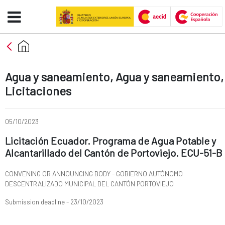
Licitación Ecuador. Programa de
Skip to Main Content
Ad section:
Agua y saneamiento, Agua y saneamiento,
Licitaciones
Date of publication of the news item
05/10/2023
Title of the announcement:
Licitación Ecuador. Programa de Agua Potable y
Alcantarillado del Cantón de Portoviejo. ECU-51-B
CONVENING OR ANNOUNCING BODY - GOBIERNO AUTÓNOMO
DESCENTRALIZADO MUNICIPAL DEL CANTÓN PORTOVIEJO
Submission deadline - 23/10/2023