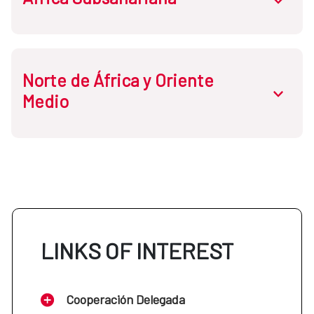
Norte de África y Oriente
Cabo Verde
abrir.des
Medio
Etiopía
Guinea Ecuatorial
Egipto
Mali
Jordania
LINKS OF INTEREST
Mozambique
Líbano
Cooperación Delegada