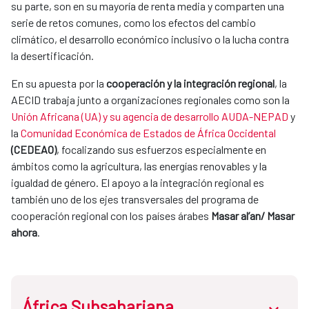
su parte, son en su mayoría de renta media y comparten una
serie de retos comunes, como los efectos del cambio
climático, el desarrollo económico inclusivo o la lucha contra
la desertificación.
En su apuesta por la
cooperación y la integración regional
, la
AECID trabaja junto a organizaciones regionales como son la
Unión Africana (UA) y su agencia de desarrollo AUDA-NEPAD
y
la
Comunidad Económica de Estados de África Occidental
(CEDEAO)
, focalizando sus esfuerzos especialmente en
ámbitos como la agricultura, las energías renovables y la
igualdad de género. El apoyo a la integración regional es
también uno de los ejes transversales del programa de
cooperación regional con los países árabes
Masar al’an/ Masar
ahora
.
África Subsahariana
abrir.des