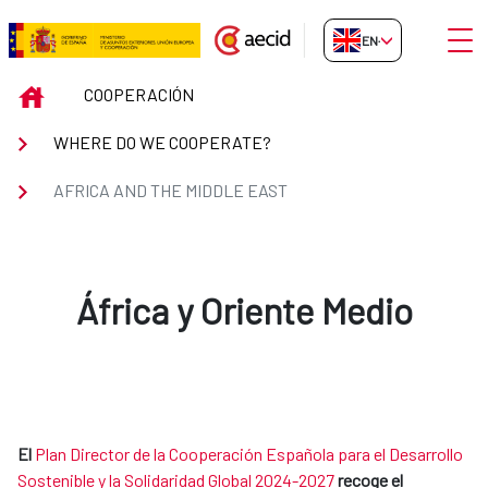
Skip to Main Content
Open
EN-GB
AFRICA AND THE MIDDLE EAST
INICIO
COOPERACIÓN
WHERE DO WE COOPERATE?
AFRICA AND THE MIDDLE EAST
África y Oriente Medio
El
Plan Director de la Cooperación Española para el Desarrollo
Sostenible y la Solidaridad Global 2024-2027
recoge el