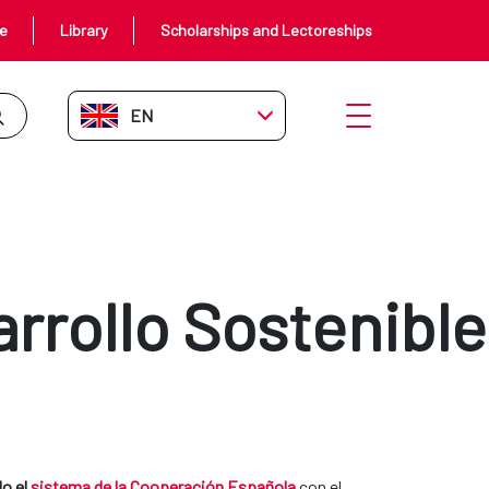
ce
Library
Scholarships and Lectoreships
EN-GB
Open menu
rrollo Sostenible
do el
sistema de la Cooperación Española
con el