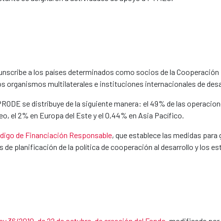
unscribe a los países determinados como socios de la Cooperación E
s organismos multilaterales e instituciones internacionales de desa
NPRODE se distribuye de la siguiente manera: el 49% de las operacion
eo, el 2% en Europa del Este y el 0,44% en Asia Pacífico.
digo de Financiación Responsable
, que establece las medidas para 
 de planificación de la política de cooperación al desarrollo y los
ey 36/2010, de 22 de octubre, de creación del Fondo
, modificada por