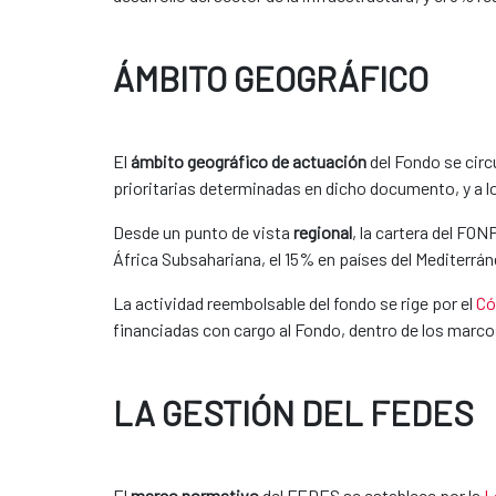
ÁMBITO GEOGRÁFICO
El
ámbito geográfico de actuación
del Fondo se circ
prioritarias determinadas en dicho documento, y a lo
Desde un punto de vista
regional
, la cartera del FO
África Subsahariana, el 15% en países del Mediterrán
La actividad reembolsable del fondo se rige por el
Có
financiadas con cargo al Fondo, dentro de los marcos
LA GESTIÓN DEL FEDES
El
marco normativo
del FEDES se establece por la
L