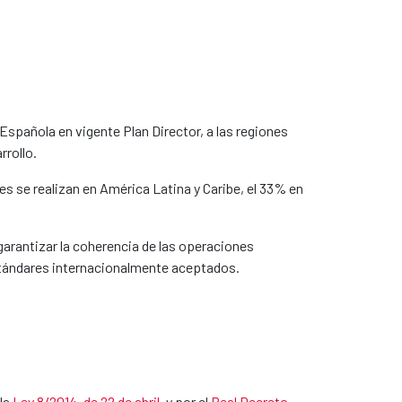
spañola en vigente Plan Director, a las regiones
rrollo.
es se realizan en América Latina y Caribe, el 33% en
garantizar la coherencia de las operaciones
 estándares internacionalmente aceptados.
 la
Ley 8/2014, de 22 de abril
​, y por el
Real Decreto