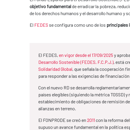
objetivo fundamental
de erradicar la pobreza, reduc
de los derechos humanos y el desarrollo humano y s
El
FEDES
se configura como uno de los
principales
El FEDES,
en vigor desde el 17/09/2025
y aprob
Desarrollo Sostenible (FEDES, F.C.P.J.)
, está c
Solidaridad Global
, que señala la cooperación f
para responder a las exigencias de financiación
Con el nuevo RD se desarrolla reglamentariamen
países elegibles (siguiendo la métrica TOSSD) y 
establecimiento de obligaciones de remisión de 
alianzas en terreno.
El FONPRODE se creó en
2011
con la reforma del
supuso un avance fundamental en la política es