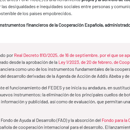
ir las desigualdades e inequidades sociales entre personas y comunid
ostenible de los países empobrecidos.
 instrumentos financieros de la Cooperación Española, administrado
ado por
Real Decreto 810/2025, de 16 de septiembre, por el que se a
reado desde la aprobación de la
Ley 1/2023, de 20 de febrero, de Coope
inanciera como uno de los instrumentos fundamentales de la cooperac
 del desarrollo derivadas de la Agenda de Acción de Addis Abeba y d
te el funcionamiento del FEDES y se inicia su andadura, en sustitu
nuevos instrumentos; la eliminación de los principales cuellos de bo
información y publicidad, así como de evaluación, que permitan una 
 Fondo de Ayuda al Desarrollo (FAD) y la absorción del
Fondo para la 
pañola de cooperación internacional para el desarrollo. El lanzam