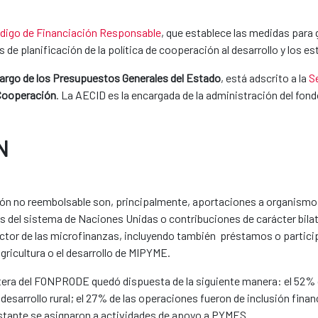
digo de Financiación Responsable
, que establece las medidas para 
 de planificación de la política de cooperación al desarrollo y los
cargo de los Presupuestos Generales del Estado
, está adscrito a la
S
 Cooperación
. La AECID es la encargada de la administración del fon
N
ón no reembolsable son, principalmente, aportaciones a organismos 
mas del sistema de Naciones Unidas o contribuciones de carácter bila
ector de las microfinanzas, incluyendo también préstamos o partic
agricultura o el desarrollo de MIPYME.
 cartera del FONPRODE quedó dispuesta de la siguiente manera: el 52
y desarrollo rural; el 27% de las operaciones fueron de inclusión fina
 restante se asignaron a actividades de apoyo a PYMES.