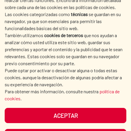
realizar ciertas funciones. Encontrará información detallada
sobre cada una de las cookies en las políticas de cookies.
AECID
WHERE DO WE COOPERATE?
Las cookies categorizadas como
técnicas
se guardan en su
SPANISH HUMANITARIAN
PRESS ROOM
navegador, ya que son esenciales para permitir las
ACTION
funcionalidades básicas del sitio web.
CULTURE AND SCIENCE
LIBRARY
También utilizamos
cookies de terceros
que nos ayudan a
analizar cómo usted utiliza este sitio web, guardar sus
preferencias y aportar el contenido y la publicidad que le sean
relevantes. Estas cookies solo se guardan en su navegador
previo consentimiento por su parte.
Puede optar por activar o desactivar alguna o todas estas
OUR SOCIAL MEDIA
cookies, aunque la desactivación de algunas podría afectar a
su experiencia de navegación.
Para obtener más información, consulte nuestra
política de
cookies
.
ACEPTAR
TERMS OF USE
DATA PROTECTION
COOKIE POLICY
BROWSING GUIDE