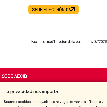
SEDE ELECTRÓNICA
Fecha de modificación de la página: 27/07/2026
SEDE AECID
Av. Reyes Católicos 4 - 28040 Madrid
Tu privacidad nos importa
Tel. +34 900 20 30 54​​​​​​​
centro.informacion@aecid.es
Usamos cookies para ayudarle a navegar de manera eficiente y