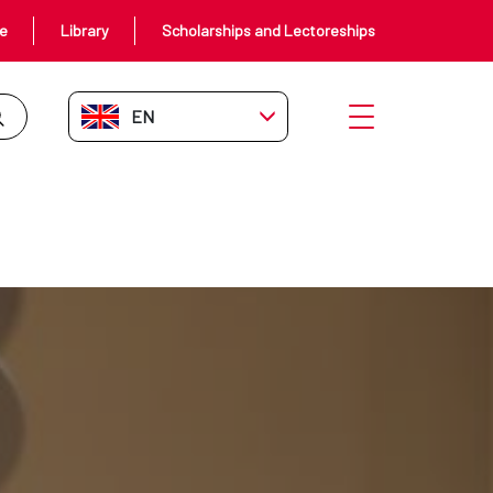
ce
Library
Scholarships and Lectoreships
EN-GB
Open menu