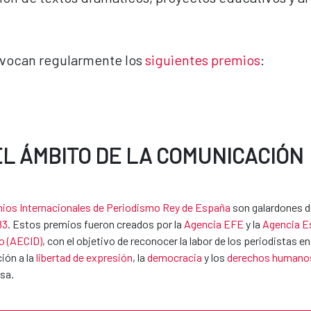
onvocan regularmente los
siguientes premios
:
EL ÁMBITO DE LA COMUNICACIÓN
ios Internacionales de Periodismo Rey de España
son galardones d
83
. Estos premios fueron creados por la
Agencia EFE
y la
Agencia Es
o (AECID)
, con el objetivo de reconocer la labor de los periodistas
ión a la
libertad de expresión
, la
democracia
y los
derechos humano
sa.