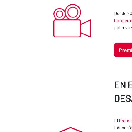
Desde 201
Cooperac
pobreza y
Premi
EN 
DES
El
Premio
Educació