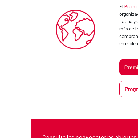
El
Premio
organizac
Latina y 
más de tr
compromis
en el pl
Premi
Progr
Consulta las convocatorias abiertas