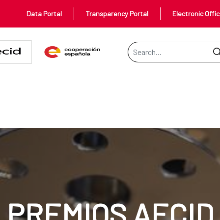
Data Portal
Transparency Portal
Electronic Offi
Search Bar
PREMIOS AECID