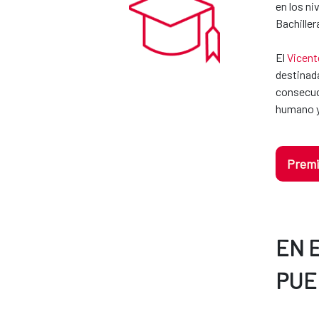
en los ni
Bachiller
El
Vicent
destinada
consecuci
humano y
Premi
EN 
PUE