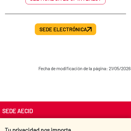
SEDE ELECTRÓNICA
Fecha de modificación de la página: 21/05/2026
SEDE AECID
Av. Reyes Católicos 4 - 28040 Madrid
Tu privacidad nos importa
Tel. +34 900 20 30 54​​​​​​​