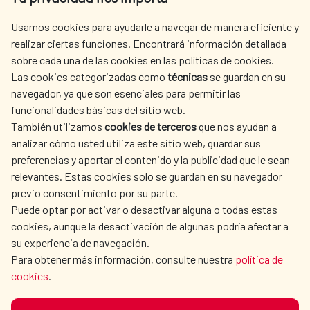
centro.informacion@aecid.es
Usamos cookies para ayudarle a navegar de manera eficiente y
realizar ciertas funciones. Encontrará información detallada
sobre cada una de las cookies en las políticas de cookies.
AECID
WHERE DO WE COOPERATE?
Las cookies categorizadas como
técnicas
se guardan en su
SPANISH HUMANITARIAN
PRESS ROOM
navegador, ya que son esenciales para permitir las
ACTION
funcionalidades básicas del sitio web.
CULTURE AND SCIENCE
LIBRARY
También utilizamos
cookies de terceros
que nos ayudan a
analizar cómo usted utiliza este sitio web, guardar sus
preferencias y aportar el contenido y la publicidad que le sean
relevantes. Estas cookies solo se guardan en su navegador
previo consentimiento por su parte.
Puede optar por activar o desactivar alguna o todas estas
OUR SOCIAL MEDIA
cookies, aunque la desactivación de algunas podría afectar a
su experiencia de navegación.
Para obtener más información, consulte nuestra
política de
cookies
.