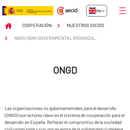
Skip to Main Content
Open
EN-GB
NGOS (NON-GOVERNMENTAL OR
INICIO
COOPERACIÓN
NUESTROS SOCIOS
NGOS (NON-GOVERNMENTAL ORGANIZATIONS)
ONGD
Las organizaciones no gubernamentales para el desarrollo
(ONGD) son actores clave en el sistema de cooperación para el
desarrollo en España. Reflejan el compromiso de la sociedad
civil organizada y son una muestra de la solidaridad ciudadana.