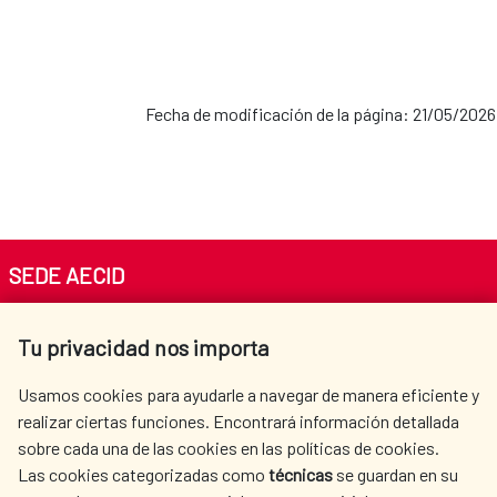
Fecha de modificación de la página: 21/05/2026
SEDE AECID
Av. Reyes Católicos 4 - 28040 Madrid
Tu privacidad nos importa
Tel. +34 900 20 30 54​​​​​​​
centro.informacion@aecid.es
Usamos cookies para ayudarle a navegar de manera eficiente y
realizar ciertas funciones. Encontrará información detallada
sobre cada una de las cookies en las políticas de cookies.
AECID
WHERE DO WE COOPERATE?
Las cookies categorizadas como
técnicas
se guardan en su
SPANISH HUMANITARIAN
PRESS ROOM