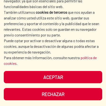
navegador, ya que son esenciales para permitir las
ACTION
funcionalidades básicas del sitio web.
CULTURE AND SCIENCE
LIBRARY
También utilizamos
cookies de terceros
que nos ayudan a
analizar cómo usted utiliza este sitio web, guardar sus
preferencias y aportar el contenido y la publicidad que le sean
relevantes. Estas cookies solo se guardan en su navegador
previo consentimiento por su parte.
Puede optar por activar o desactivar alguna o todas estas
OUR SOCIAL MEDIA
cookies, aunque la desactivación de algunas podría afectar a
su experiencia de navegación.
Para obtener más información, consulte nuestra
política de
cookies
.
ACEPTAR
TERMS OF USE
DATA PROTECTION
COOKIE POLICY
BROWSING GUIDE
RECHAZAR
ACCESSIBILITY
SITEMAP