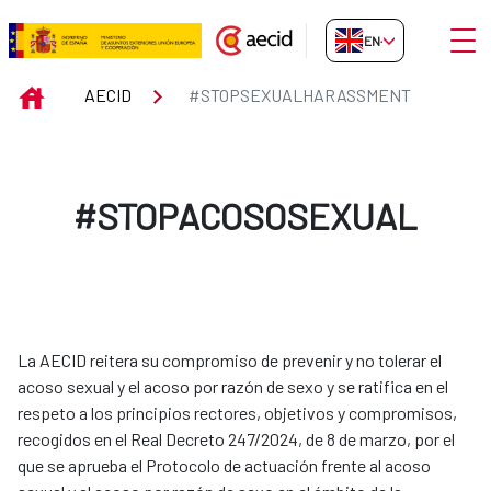
Skip to Main Content
Open
EN-GB
#STOPSEXUALHARASSMENT
INICIO
AECID
#STOPSEXUALHARASSMENT
#STOPACOSOSEXUAL
La AECID reitera su compromiso de prevenir y no tolerar el
acoso sexual y el acoso por razón de sexo y se ratifica en el
respeto a los principios rectores, objetivos y compromisos,
recogidos en el Real Decreto 247/2024, de 8 de marzo, por el
que se aprueba el Protocolo de actuación frente al acoso