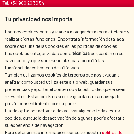
Tel. +34 900 20 30 54​​​​​​​
centro.informacion@aecid.es
Tu privacidad nos importa
AECID
WHERE DO WE COOPERATE?
Usamos cookies para ayudarle a navegar de manera eficiente y
realizar ciertas funciones. Encontrará información detallada
SPANISH HUMANITARIAN
PRESS ROOM
sobre cada una de las cookies en las políticas de cookies.
ACTION
Las cookies categorizadas como
técnicas
se guardan en su
CULTURE AND SCIENCE
LIBRARY
navegador, ya que son esenciales para permitir las
funcionalidades básicas del sitio web.
También utilizamos
cookies de terceros
que nos ayudan a
analizar cómo usted utiliza este sitio web, guardar sus
preferencias y aportar el contenido y la publicidad que le sean
relevantes. Estas cookies solo se guardan en su navegador
OUR SOCIAL MEDIA
previo consentimiento por su parte.
Puede optar por activar o desactivar alguna o todas estas
cookies, aunque la desactivación de algunas podría afectar a
su experiencia de navegación.
Para obtener más información, consulte nuestra
política de