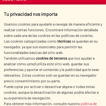
Av. Reyes Católicos 4 - 28040 Madrid
Tu privacidad nos importa
Tel. +34 900 20 30 54​​​​​​​
centro.informacion@aecid.es
Usamos cookies para ayudarle a navegar de manera eficiente y
realizar ciertas funciones. Encontrará información detallada
sobre cada una de las cookies en las políticas de cookies.
AECID
WHERE DO WE COOPERATE?
Las cookies categorizadas como
técnicas
se guardan en su
SPANISH HUMANITARIAN
PRESS ROOM
navegador, ya que son esenciales para permitir las
ACTION
funcionalidades básicas del sitio web.
CULTURE AND SCIENCE
LIBRARY
También utilizamos
cookies de terceros
que nos ayudan a
analizar cómo usted utiliza este sitio web, guardar sus
preferencias y aportar el contenido y la publicidad que le sean
relevantes. Estas cookies solo se guardan en su navegador
previo consentimiento por su parte.
Puede optar por activar o desactivar alguna o todas estas
OUR SOCIAL MEDIA
cookies, aunque la desactivación de algunas podría afectar a
su experiencia de navegación.
Para obtener más información, consulte nuestra
política de