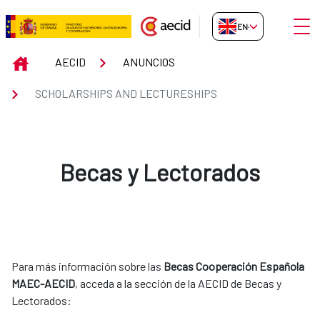
Skip to Main Content
Open
EN-GB
Scholarships and Lectureships
INICIO
AECID
ANUNCIOS
SCHOLARSHIPS AND LECTURESHIPS
Becas y Lectorados
Para más información sobre las
Becas Cooperación Española
MAEC-AECID
, acceda a la sección de la AECID de Becas y
Lectorados: