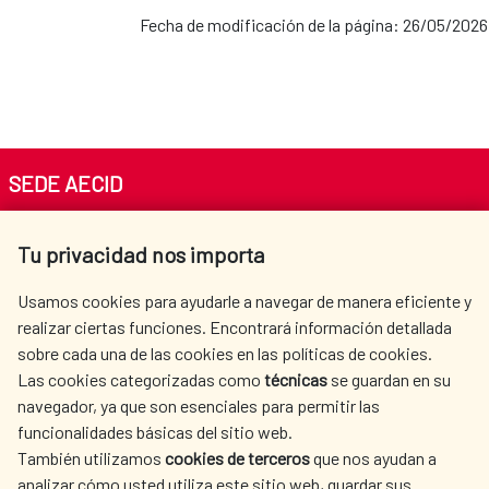
Fecha de modificación de la página: 26/05/2026
SEDE AECID
Av. Reyes Católicos 4 - 28040 Madrid
Tu privacidad nos importa
Tel. +34 900 20 30 54​​​​​​​
centro.informacion@aecid.es
Usamos cookies para ayudarle a navegar de manera eficiente y
realizar ciertas funciones. Encontrará información detallada
sobre cada una de las cookies en las políticas de cookies.
AECID
WHERE DO WE COOPERATE?
Las cookies categorizadas como
técnicas
se guardan en su
SPANISH HUMANITARIAN
PRESS ROOM
navegador, ya que son esenciales para permitir las
ACTION
funcionalidades básicas del sitio web.
CULTURE AND SCIENCE
LIBRARY
También utilizamos
cookies de terceros
que nos ayudan a
analizar cómo usted utiliza este sitio web, guardar sus