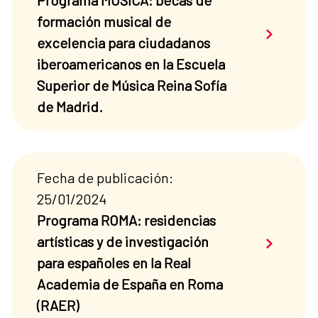
Programa MUSICA: becas de
formación musical de
Saber má
excelencia para ciudadanos
iberoamericanos en la Escuela
Superior de Música Reina Sofía
de Madrid.
Fecha de publicación:
25/01/2024
Programa ROMA: residencias
Saber má
artísticas y de investigación
para españoles en la Real
Academia de España en Roma
(RAER)