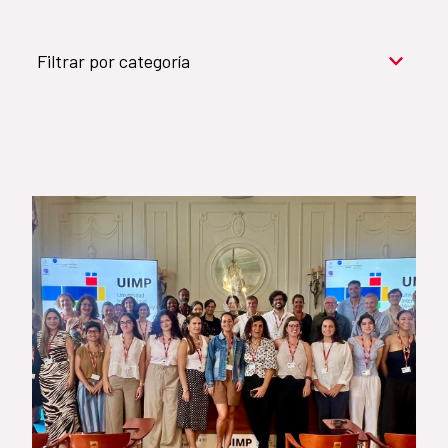
Filtrar por categoría
Cooperación para el desarrollo (909)
Cultura y desarrollo (744)
Acción humanitaria (531)
Objetivos de Desarrollo Sostenible (524)
Género (500)
AMÉRICA LATINA Y CARIBE (490)
España (486)
Agua y saneamiento (333)
Salud (265)
Educación (225)