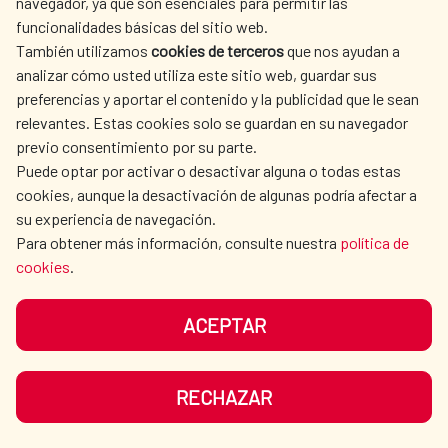
La Red de Escuelas Asociadas de la
navegador, ya que son esenciales para permitir las
funcionalidades básicas del sitio web.
UNESCO refuerza su papel
También utilizamos
cookies de terceros
que nos ayudan a
estratégico en la educación frente
analizar cómo usted utiliza este sitio web, guardar sus
preferencias y aportar el contenido y la publicidad que le sean
a los nuevos retos globales
relevantes. Estas cookies solo se guardan en su navegador
previo consentimiento por su parte.
La Red de Escuelas Asociadas de la
Puede optar por activar o desactivar alguna o todas estas
UNESCO refuerza su papel estratégico en la
cookies, aunque la desactivación de algunas podría afectar a
su experiencia de navegación.
educación frente a los nuevos retos
Para obtener más información, consulte nuestra
política de
globales La Red estrena un espacio
cookies
.
permanente de decisión en el Pleno de la...
Acción cultural
|
Educación
|
Cultura para el Desarrollo
|
ACEPTAR
Cooperación Española
|
LEER MÁS
RECHAZAR