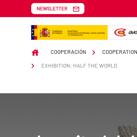
Skip to Main Content
NEWSLETTER
EXHIBITION: HALF THE WORLD
INICIO
COOPERACIÓN
COOPERATION
EXHIBITION: HALF THE WORLD