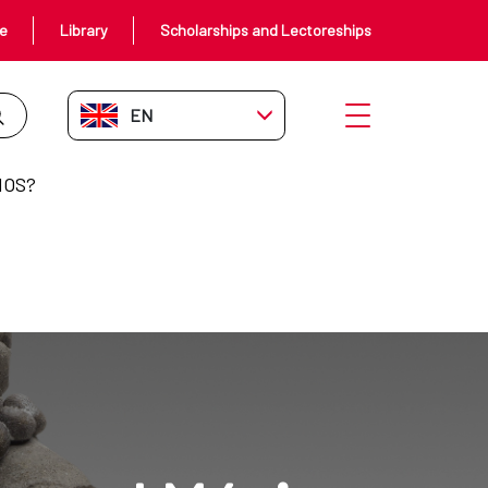
ce
Library
Scholarships and Lectoreships
EN-GB
Open menu
MOS?