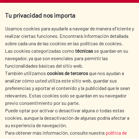
Av. Reyes Católicos 4 - 28040 Madrid
Tu privacidad nos importa
Tel. +34 900 20 30 54​​​​​​​
centro.informacion@aecid.es
Usamos cookies para ayudarle a navegar de manera eficiente y
realizar ciertas funciones. Encontrará información detallada
sobre cada una de las cookies en las políticas de cookies.
AECID
WHERE DO WE COOPERATE?
Las cookies categorizadas como
técnicas
se guardan en su
SPANISH HUMANITARIAN
PRESS ROOM
navegador, ya que son esenciales para permitir las
ACTION
funcionalidades básicas del sitio web.
CULTURE AND SCIENCE
LIBRARY
También utilizamos
cookies de terceros
que nos ayudan a
analizar cómo usted utiliza este sitio web, guardar sus
preferencias y aportar el contenido y la publicidad que le sean
relevantes. Estas cookies solo se guardan en su navegador
previo consentimiento por su parte.
Puede optar por activar o desactivar alguna o todas estas
OUR SOCIAL MEDIA
cookies, aunque la desactivación de algunas podría afectar a
su experiencia de navegación.
Para obtener más información, consulte nuestra
política de