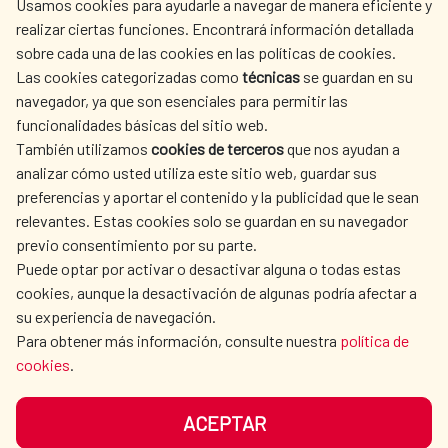
Usamos cookies para ayudarle a navegar de manera eficiente y
realizar ciertas funciones. Encontrará información detallada
sobre cada una de las cookies en las políticas de cookies.
AECID
WHERE DO WE COOPERATE?
Las cookies categorizadas como
técnicas
se guardan en su
SPANISH HUMANITARIAN
PRESS ROOM
navegador, ya que son esenciales para permitir las
ACTION
funcionalidades básicas del sitio web.
CULTURE AND SCIENCE
LIBRARY
También utilizamos
cookies de terceros
que nos ayudan a
analizar cómo usted utiliza este sitio web, guardar sus
preferencias y aportar el contenido y la publicidad que le sean
relevantes. Estas cookies solo se guardan en su navegador
previo consentimiento por su parte.
Puede optar por activar o desactivar alguna o todas estas
OUR SOCIAL MEDIA
cookies, aunque la desactivación de algunas podría afectar a
su experiencia de navegación.
Para obtener más información, consulte nuestra
política de
cookies
.
ACEPTAR
TERMS OF USE
DATA PROTECTION