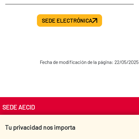
SEDE ELECTRÓNICA
Fecha de modificación de la página: 22/05/2025
SEDE AECID
Av. Reyes Católicos 4 - 28040 Madrid
Tu privacidad nos importa
Tel. +34 900 20 30 54​​​​​​​
centro.informacion@aecid.es