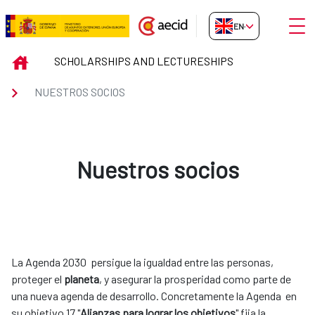
Skip to Main Content
Open
EN-GB
Nuestros socios
INICIO
SCHOLARSHIPS AND LECTURESHIPS
NUESTROS SOCIOS
Nuestros socios
La Agenda 2030 persigue la igualdad entre las personas,
proteger el
planeta
, y asegurar la prosperidad como parte de
una nueva agenda de desarrollo. Concretamente la Agenda en
su objetivo 17 "
Alianzas para lograr los objetivos
" fija la