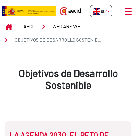
Skip to Main Content
Open
EN-GB
Objetivos de Desarrollo Sostenib
INICIO
AECID
WHO ARE WE
OBJETIVOS DE DESARROLLO SOSTENIBLE
Objetivos de Desarrollo
Sostenible
LA AGENDA 2030. EL RETO DE