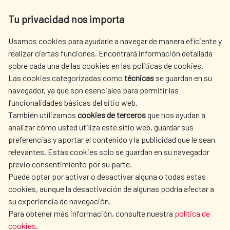
Av. Reyes Católicos 4 - 28040 Madrid
comunidades locales para promover
Tu privacidad nos importa
Tel. +34 900 20 30 54​​​​​​​
Tecnología
oportunidades de subsistencia sostenibles
centro.informacion@aecid.es
Usamos cookies para ayudarle a navegar de manera eficiente y
realizar ciertas funciones. Encontrará información detallada
Mejorar la cooperación regional e internacional
sobre cada una de las cookies en las políticas de cookies.
Norte-Sur, Sur-Sur y triangular en materia de
AECID
WHERE DO WE COOPERATE?
Las cookies categorizadas como
técnicas
se guardan en su
ciencia, tecnología e innovación y el acceso a ellas
SPANISH HUMANITARIAN
PRESS ROOM
navegador, ya que son esenciales para permitir las
y aumentar el intercambio de conocimientos en
ACTION
funcionalidades básicas del sitio web.
condiciones mutuamente convenidas, entre otras
CULTURE AND SCIENCE
LIBRARY
También utilizamos
cookies de terceros
que nos ayudan a
cosas mejorando la coordinación entre los
analizar cómo usted utiliza este sitio web, guardar sus
mecanismos existentes, en particular en el ámbito
preferencias y aportar el contenido y la publicidad que le sean
de las Naciones Unidas, y mediante un mecanismo
relevantes. Estas cookies solo se guardan en su navegador
mundial de facilitación de la tecnología.
previo consentimiento por su parte.
Promover el desarrollo de tecnologías
Puede optar por activar o desactivar alguna o todas estas
ecológicamente racionales y su transferencia,
OUR SOCIAL MEDIA
cookies, aunque la desactivación de algunas podría afectar a
divulgación y difusión a los países en desarrollo en
su experiencia de navegación.
condiciones favorables, incluso en condiciones
Para obtener más información, consulte nuestra
política de
concesionarias y preferenciales, por mutuo
cookies
.
acuerdo.