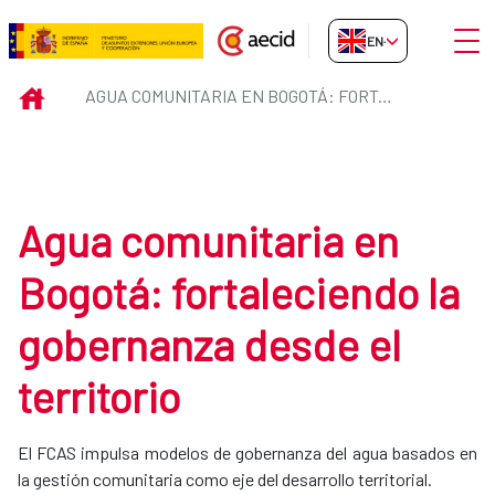
Skip to Main Content
Open
EN-GB
Agua comunitaria en Bogotá: fort
INICIO
AGUA COMUNITARIA EN BOGOTÁ: FORTALECIENDO LA GOBERNANZA DESDE EL TERRITORIO
Agua comunitaria en
Bogotá: fortaleciendo la
gobernanza desde el
territorio
El FCAS impulsa modelos de gobernanza del agua basados en
la gestión comunitaria como eje del desarrollo territorial.