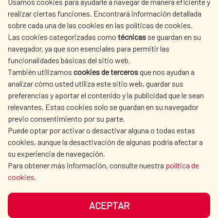
Usamos cookies para ayudarle a navegar de manera eficiente y
realizar ciertas funciones. Encontrará información detallada
sobre cada una de las cookies en las políticas de cookies.
AECID
WHERE DO WE COOPERATE?
Las cookies categorizadas como
técnicas
se guardan en su
SPANISH HUMANITARIAN
PRESS ROOM
navegador, ya que son esenciales para permitir las
ACTION
funcionalidades básicas del sitio web.
CULTURE AND SCIENCE
LIBRARY
También utilizamos
cookies de terceros
que nos ayudan a
analizar cómo usted utiliza este sitio web, guardar sus
preferencias y aportar el contenido y la publicidad que le sean
relevantes. Estas cookies solo se guardan en su navegador
previo consentimiento por su parte.
Puede optar por activar o desactivar alguna o todas estas
OUR SOCIAL MEDIA
cookies, aunque la desactivación de algunas podría afectar a
su experiencia de navegación.
Para obtener más información, consulte nuestra
política de
cookies
.
ACEPTAR
TERMS OF USE
DATA PROTECTION