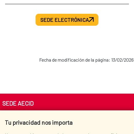
SEDE ELECTRÓNICA
Fecha de modificación de la página: 13/02/2026
SEDE AECID
Av. Reyes Católicos 4 - 28040 Madrid
Tu privacidad nos importa
Tel. +34 900 20 30 54​​​​​​​
centro.informacion@aecid.es