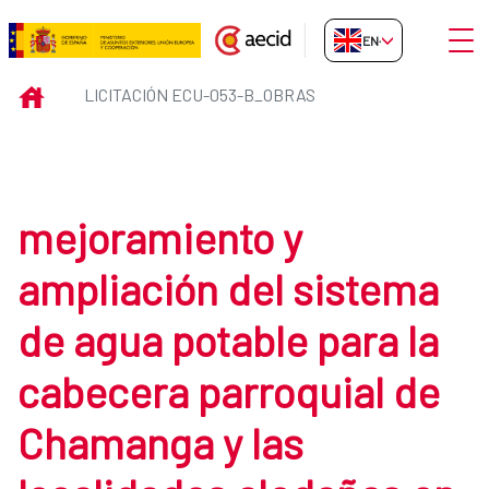
Skip to Main Content
Open
EN-GB
Licitación ECU-053-B_obras
INICIO
LICITACIÓN ECU-053-B_OBRAS
mejoramiento y
ampliación del sistema
de agua potable para la
cabecera parroquial de
Chamanga y las