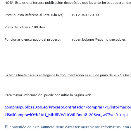
NOTA: Esta es una tercera publicación después de que las anteriores quedaran de
Presupuesto Referencial Total (Sin Iva): USD 2.040.170.00
Plazo de Entrega: 180 días
Funcionario encargado del proceso: ruben.bolanos@gadmuisne.gob.ec
La fecha límite para la entrega de la documentación es el 3 de junio de 2026 a las
Para mayor información, puede consultar la página web:
compraspublicas.gob.ec/ProcesoContratacion/compras/PC/informacio
idSoliCompra=lOYb3AU_MhJ8VWHkWRiDnqr8-208wujwZ7yc-R1nzpk
El contenido de este anuncio tiene carácter meramente informativo, con el 