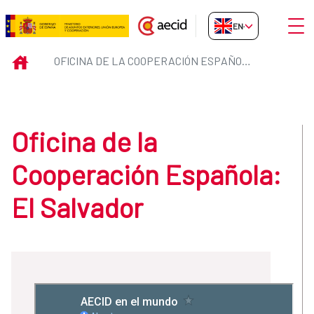
Skip to Main Content
Open
EN-GB
Oficina de la Cooperación Españo
INICIO
OFICINA DE LA COOPERACIÓN ESPAÑOLA: EL SALVADOR
Oficina de la
Cooperación Española:
El Salvador