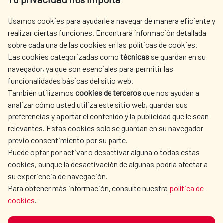
centro.informacion@aecid.es
Usamos cookies para ayudarle a navegar de manera eficiente y
realizar ciertas funciones. Encontrará información detallada
sobre cada una de las cookies en las políticas de cookies.
AECID
WHERE DO WE COOPERATE?
Las cookies categorizadas como
técnicas
se guardan en su
SPANISH HUMANITARIAN
PRESS ROOM
navegador, ya que son esenciales para permitir las
ACTION
funcionalidades básicas del sitio web.
CULTURE AND SCIENCE
LIBRARY
También utilizamos
cookies de terceros
que nos ayudan a
analizar cómo usted utiliza este sitio web, guardar sus
preferencias y aportar el contenido y la publicidad que le sean
relevantes. Estas cookies solo se guardan en su navegador
previo consentimiento por su parte.
Puede optar por activar o desactivar alguna o todas estas
OUR SOCIAL MEDIA
cookies, aunque la desactivación de algunas podría afectar a
su experiencia de navegación.
Para obtener más información, consulte nuestra
política de
cookies
.