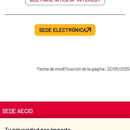
SEDE ELECTRÓNICA
Fecha de modificación de la página: 22/05/2025
SEDE AECID
Av. Reyes Católicos 4 - 28040 Madrid
Tu privacidad nos importa
Tel. +34 900 20 30 54​​​​​​​