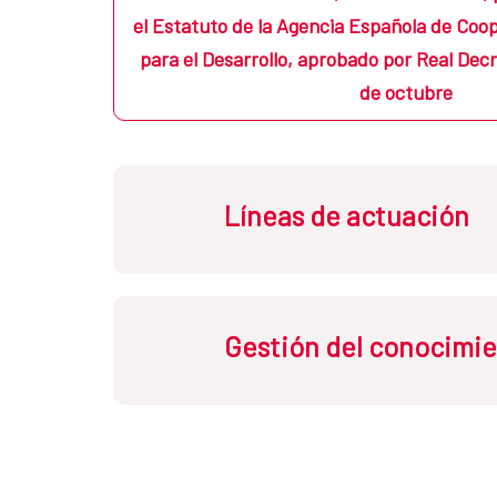
el Estatuto de la Agencia Española de Coo
para el Desarrollo, aprobado por Real Dec
de octubre
Líneas de actuación
Las líneas de actuación del Fondo y ac
Gestión del conocimi
funcionamiento del Fondo de Cooperac
Saneamiento deberán encuadrarse en al
Acceso sostenible al agua potab
Acceso sostenible a servicios bá
La gestión del conocimiento comprend
Fortalecimiento de las políticas 
estratégicos orientados a fortalecer y