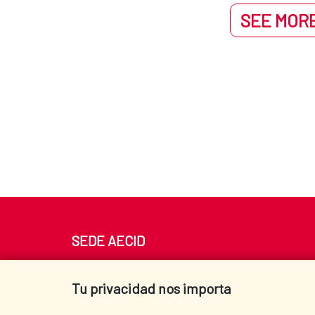
SEE MORE
SEDE AECID
Av. Reyes Católicos 4 - 28040 Madrid
Tel. +34 900 20 30 54​​​​​​​
Tu privacidad nos importa
centro.informacion@aecid.es