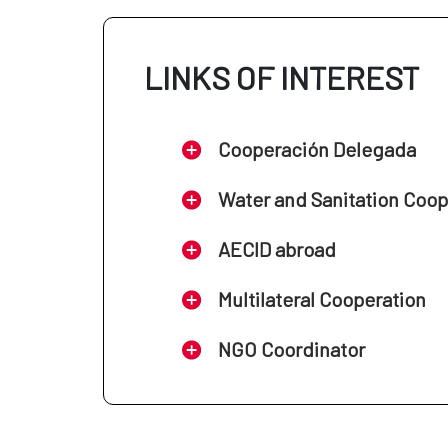
Fortalecimiento de la gestión int
Establecimiento de sistemas sos
El Fondo del Agua centra sus esfuerzos
que se impulsan acciones externas par
LINKS OF INTEREST
Cooperación Delegada
Water and Sanitation Coo
AECID abroad
Multilateral Cooperation
NGO Coordinator