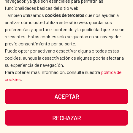
navegador, ya que son esenciales para permitir las
funcionalidades básicas del sitio web.
También utilizamos
cookies de terceros
que nos ayudan a
Cooperación Delegada
analizar cómo usted utiliza este sitio web, guardar sus
preferencias y aportar el contenido y la publicidad que le sean
Water and Sanitation Cooperation
relevantes. Estas cookies solo se guardan en su navegador
Fund
previo consentimiento por su parte.
Puede optar por activar o desactivar alguna o todas estas
AECID abroad
cookies, aunque la desactivación de algunas podría afectar a
su experiencia de navegación.
Multilateral Cooperation
Para obtener más información, consulte nuestra
política de
cookies
.
NGO Coordinator
ACEPTAR
RECHAZAR
SEE MORE SITES OF INTEREST