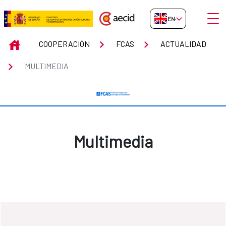
Skip to Main Content
Open
EN-GB
Multimedia
INICIO
COOPERACIÓN
FCAS
ACTUALIDAD
MULTIMEDIA
Multimedia