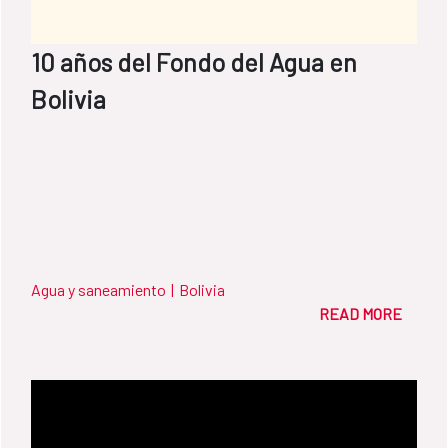
Hambre, en colaboración con Helvetas, y ha
beneficiado ya a más de 150.000 personas,
10 años del Fondo del Agua en
el 90% de ellas pertenecientes al pueblo
maya.
Bolivia
Agua y saneamiento
|
Bolivia
READ MORE