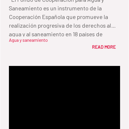
Saneamiento es un instrumento de la
Cooperación Española que promueve la
realización progresiva de los derechos al
agua y al saneamiento en 18 países de
Agua y saneamiento
América Latina y el Caribe. En este vídeo te
READ MORE
contamos el trabajo realizado desde su
puesta en marcha, en 2009.