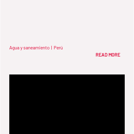
Agua y saneamiento
|
Perú
READ MORE