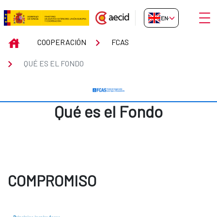
Skip to Main Content
Open
EN-GB
Qué es el Fondo
INICIO
COOPERACIÓN
FCAS
QUÉ ES EL FONDO
Qué es el Fondo
COMPROMISO