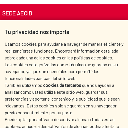
Adaptación y lucha contra el
SEDE AECID
cambio climático
Av. Reyes Católicos 4 - 28040 Madrid
Respeto a la diversidad cultural:
Tu privacidad nos importa
Tel. +34 900 20 30 54​​​​​​​
trabajo con poblaciones indígenas y
centro.informacion@aecid.es
Usamos cookies para ayudarle a navegar de manera eficiente y
afrodescendientes
realizar ciertas funciones. Encontrará información detallada
sobre cada una de las cookies en las políticas de cookies.
AECID
WHERE DO WE COOPERATE?
Las cookies categorizadas como
técnicas
se guardan en su
SPANISH HUMANITARIAN
PRESS ROOM
navegador, ya que son esenciales para permitir las
ACTION
funcionalidades básicas del sitio web.
CULTURE AND SCIENCE
LIBRARY
También utilizamos
cookies de terceros
que nos ayudan a
analizar cómo usted utiliza este sitio web, guardar sus
preferencias y aportar el contenido y la publicidad que le sean
relevantes. Estas cookies solo se guardan en su navegador
previo consentimiento por su parte.
Puede optar por activar o desactivar alguna o todas estas
OUR SOCIAL MEDIA
cookies, aunque la desactivación de algunas podría afectar a